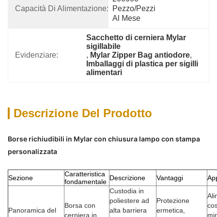
Capacità Di Alimentazione:
Pezzo/pezzi 
Al Mese
Sacchetto di cerniera Mylar 
sigillabile
Evidenziare:
, 
Mylar Zipper Bag antiodore
, 
Imballaggi di plastica per sigilli 
alimentari
Descrizione Del Prodotto
Borse richiudibili in Mylar con chiusura lampo con stampa
personalizzata
Caratteristica
Sezione
Descrizione
Vantaggi
App
fondamentale
Custodia in
Ali
poliestere ad
Protezione
Borsa con
cos
Panoramica del
alta barriera
ermetica,
cerniera in
min