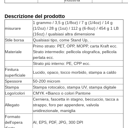
industria
Descrizione del prodotto
1 grammo / 3,5 g (1/8oz) / 7 g (1/4oz) / 14 g
misurare
(1/2oz) / 28 g (1oz) / 112 g (6-8oz) / 454 g 1 LB
(16oz) / qualsiasi altra dimensione
Stile borsa
Qualsiasi tipo, come Stand Up, .
Primo strato: PET, OPP, MOPP, carta Kraft ecc.
Materiale
Strato intermedio: pellicola olografica, pellicola
perlata ecc.
Strato più interno: PE, CPP ecc.
Finitura
Lucido, opaco, tocco morbido, stampa a caldo
superficiale
Spessore
50-200 microm
Stampa
Stampa rotocalco, stampa UV, stampa digitale
Logo/colori
CMYK +Bianco o colori Pantone
Cerniera, fascetta in stagno, beccuccio, tacca a
Allegato
strappo, foro per appendere, valvola
unidirezionale, maniglia
Formato
dell'opera
AI, EPS, PDF, JPG, 300 DPI