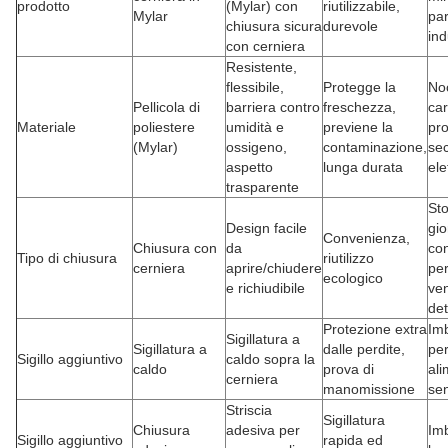
prodotto
(Mylar) con
riutilizzabile,
Mylar
par
chiusura sicura
durevole
ind
con cerniera
Resistente,
flessibile,
Protegge la
Noc
Pellicola di
barriera contro
freschezza,
car
Materiale
poliestere
umidità e
previene la
pro
(Mylar)
ossigeno,
contaminazione,
sec
aspetto
lunga durata
ele
trasparente
St
Design facile
gio
Convenienza,
Chiusura con
da
co
Tipo di chiusura
riutilizzo
cerniera
aprire/chiudere
per
ecologico
e richiudibile
ven
det
Protezione extra
Imb
Sigillatura a
Sigillatura a
dalle perdite,
per
Sigillo aggiuntivo
caldo sopra la
caldo
prova di
ali
cerniera
manomissione
sen
Striscia
Sigillatura
Chiusura
adesiva per
Imb
Sigillo aggiuntivo
rapida ed