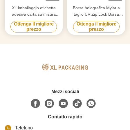
XL imballaggio etichetta
Borsa holografica Mylar a
adesiva carta su misura
taglio UV Zip Lock Borsa
stampata su misura 3.5 Mil
alimentare a forma
Ottenga il migliore
Ottenga il migliore
Mylar Zipper Bag
personalizzata con etichetta
prezzo
prezzo
imballaggio alimentare in
adesiva di carta
plastica Stand Up Bag
personalizzata
Mezzi sociali
Contatto rapido
Telefono