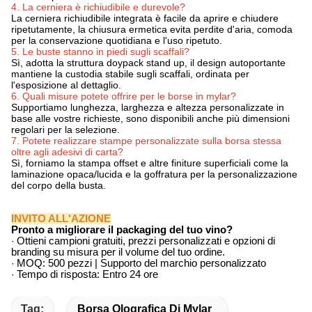
4. La cerniera è richiudibile e durevole?
La cerniera richiudibile integrata è facile da aprire e chiudere
ripetutamente, la chiusura ermetica evita perdite d'aria, comoda
per la conservazione quotidiana e l'uso ripetuto.
5. Le buste stanno in piedi sugli scaffali?
Sì, adotta la struttura doypack stand up, il design autoportante
mantiene la custodia stabile sugli scaffali, ordinata per
l'esposizione al dettaglio.
6. Quali misure potete offrire per le borse in mylar?
Supportiamo lunghezza, larghezza e altezza personalizzate in
base alle vostre richieste, sono disponibili anche più dimensioni
regolari per la selezione.
7. Potete realizzare stampe personalizzate sulla borsa stessa
oltre agli adesivi di carta?
Sì, forniamo la stampa offset e altre finiture superficiali come la
laminazione opaca/lucida e la goffratura per la personalizzazione
del corpo della busta.
INVITO ALL'AZIONE
Pronto a migliorare il packaging del tuo vino?
·
Ottieni campioni gratuiti, prezzi personalizzati e opzioni di
branding su misura per il volume del tuo ordine.
·
MOQ: 500 pezzi | Supporto del marchio personalizzato
·
Tempo di risposta: Entro 24 ore
Tag:
Borsa Olografica Di Mylar