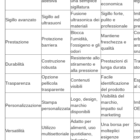
adesiva
una semplice
le
economica
sigillatura
Fusione
Sigillo forte,
Imb
Sigillo ad
Sigillo avanzato
ultrasonica dei
pulito e
ind
ultrasuoni
materiali
professionale
pr
Blocca
Com
Mantiene
Protezione
l'umidità,
er
Prestazione
freschezza e
barriera
l'ossigeno e gli
ar
qualità
odori
sn
Resistente allo
Costruzione
Prestazioni di
Tra
Durabilità
stiramento e
robusta
lunga durata
st
alla pressione
Opzione
Facile
Contenuti
Es
Trasparenza
pellicola
identificazione
visibili
al 
trasparente
del prodotto
Visibilità del
Logo, design,
Stampa
marchio,
Imb
Personalizzazione
marchio
personalizzata
impatto sul
OE
disponibili
marketing
Adatto per
Una borsa per
Sn
Utilizzo
alimenti, uso
Versatilità
molteplici
cos
multisettoriale
quotidiano,
esigenze
co