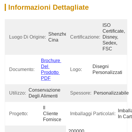
Informazioni Dettagliate
ISO 
Certificate, 
Shenzhen 
Luogo Di Origine:
Certificazione:
Disney, 
Cina
Sedex, 
FSC
Brochure 
Del 
Disegni 
Documento:
Logo:
Prodotto 
Personalizzati
PDF
Conservazione 
Utilizzo:
Spessore:
Personalizzabile
Degli Alimenti
Il 
Imball
Progetto:
Cliente 
Imballaggi Particolari:
In Car
Fornisce
200000 