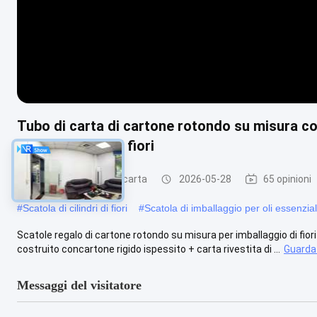
Tubo di carta di cartone rotondo su misura co
per imballaggi di fiori
tubi d'imballaggio di carta
2026-05-28
65 opinioni
#
Scatola di cilindri di fiori
#
Scatola di imballaggio per oli essenzial
Scatole regalo di cartone rotondo su misura per imballaggio di fiori
costruito concartone rigido ispessito + carta rivestita di ...
Guarda 
Messaggi del visitatore