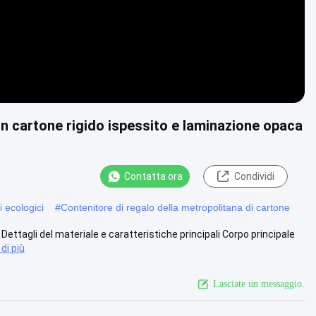
n cartone rigido ispessito e laminazione opaca
Contatta ora
Condividi
i ecologici
#
Contenitore di regalo della metropolitana di cartone
 Dettagli del materiale e caratteristiche principali Corpo principale
di più
Lasciate un messaggio.