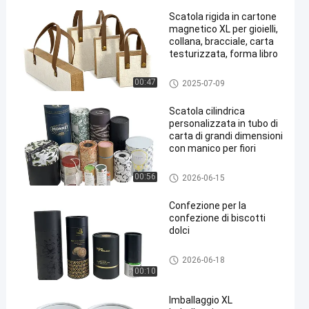
Scatola rigida in cartone
magnetico XL per gioielli,
collana, bracciale, carta
testurizzata, forma libro
Scatola di imballaggio stampa
00:47
2025-07-09
ta su misura
Scatola cilindrica
personalizzata in tubo di
carta di grandi dimensioni
con manico per fiori
tubi d'imballaggio di carta
00:56
2026-06-15
Confezione per la
confezione di biscotti
dolci
tubi d'imballaggio di carta
2026-06-18
00:10
Imballaggio XL