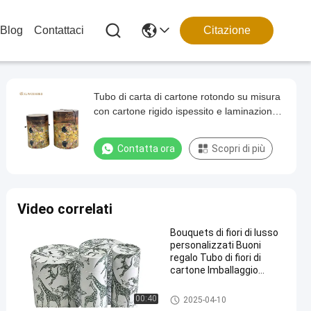
Blog
Contattaci
Citazione
Tubo di carta di cartone rotondo su misura
con cartone rigido ispessito e laminazione
opaca per imballaggi di fiori
Contatta ora
Scopri di più
Video correlati
Bouquets di fiori di lusso
personalizzati Buoni
regalo Tubo di fiori di
cartone Imballaggio
cilindro rotondo Cartone
di carta artigianale per
tubi d'imballaggio di carta
00:40
2025-04-10
fiori