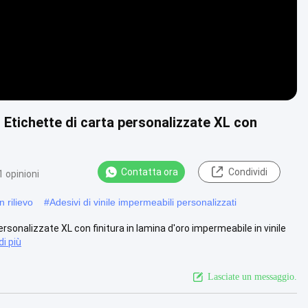
o Etichette di carta personalizzate XL con
Contatta ora
Condividi
 opinioni
n rilievo
#
Adesivi di vinile impermeabili personalizzati
ersonalizzate XL con finitura in lamina d'oro impermeabile in vinile
i più
Lasciate un messaggio.