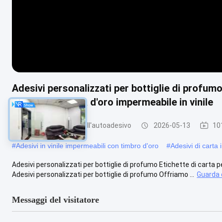
Adesivi personalizzati per bottiglie di profum
finitura in lamina d'oro impermeabile in vinile
Etichetta di carta dell'autoadesivo
2026-05-13
101
#
Adesivi in vinile impermeabili con timbro d'oro
#
Adesivi di carta i
Adesivi personalizzati per bottiglie di profumo Etichette di carta p
Adesivi personalizzati per bottiglie di profumo Offriamo ...
Guarda d
Messaggi del visitatore