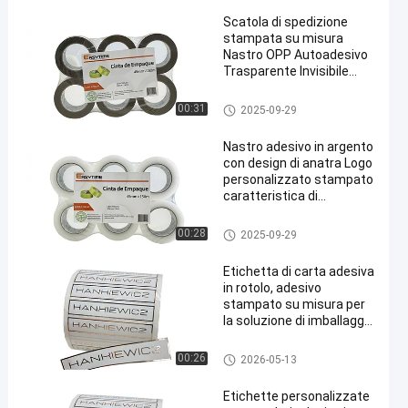
branding,
Scatola di spedizione
confezionamento
stampata su misura
prodotti, applicazioni
Nastro OPP Autoadesivo
decorative
Trasparente Invisibile
Doto Bopp Chiaro
Pacchetto Nastro Jumbo
Etichetta di carta dell'autoade
00:31
2025-09-29
Roll
sivo
Nastro adesivo in argento
con design di anatra Logo
personalizzato stampato
caratteristica di
mascheratura
impermeabile per
Etichetta di carta dell'autoade
00:28
2025-09-29
tessuto di stoffa
sivo
Etichetta di carta adesiva
in rotolo, adesivo
stampato su misura per
la soluzione di imballaggio
XL
Etichetta di carta dell'autoade
00:26
2026-05-13
sivo
Etichette personalizzate