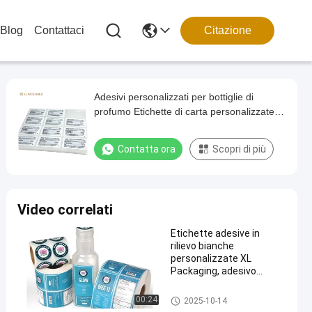
Blog
Contattaci
Citazione
Adesivi personalizzati per bottiglie di
profumo Etichette di carta personalizzate
XL con finitura in lamina d'oro
impermeabile in vinile
Contatta ora
Scopri di più
Video correlati
Etichette adesive in
rilievo bianche
personalizzate XL
Packaging, adesivo
singolo lato, finitura
opaca/lucida, stampa ad
Etichetta di carta dell'autoade
00:24
2025-10-14
alta risoluzione, ideale per
sivo