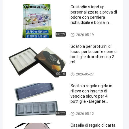
Custodia stand up
personalizzata a prova di
odore con cerniera
richiudibile e borsa in
Mylar resistente
all'umidità con etichetta
Borsa a cerniera Mylar
00:29
2026-05-19
adesiva in carta
personalizzata
Scatola per profumi di
lusso per la confezione di
bottiglie di profumi da 2
ml
Scatola di imballaggio stampa
00:16
2026-05-27
ta su misura
Scatola regalo rigida in
rilievo con inserto di
vescica sicuro per 4
bottiglie - Elegante
superficie in rilievo e
stampa completa su
Scatola di carta cosmetica
00:22
2026-05-12
misura
Caselle di regalo di carta