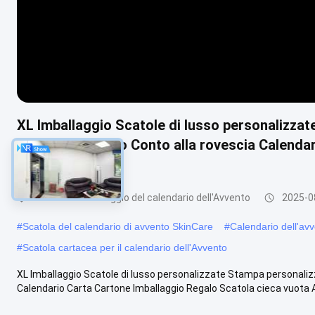
XL Imballaggio Scatole di lusso personalizzat
natalizia Avvento Conto alla rovescia Calenda
cieca vuota
Scatola di imballaggio del calendario dell'Avvento
2025-0
#
Scatola del calendario di avvento SkinCare
#
Calendario dell'avv
#
Scatola cartacea per il calendario dell'Avvento
XL Imballaggio Scatole di lusso personalizzate Stampa personalizz
Calendario Carta Cartone Imballaggio Regalo Scatola cieca vuota A