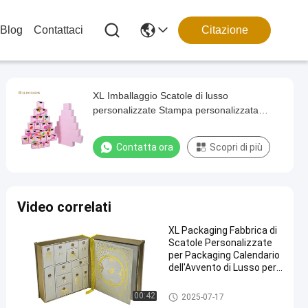
Blog
Contattaci
Citazione
XL Imballaggio Scatole di lusso
personalizzate Stampa personalizzata
Rosa di lusso Birra natalizia Avvento Conto
alla rovescia Calendario Carta Cartone
Contatta ora
Scopri di più
Imballaggio Regalo Scatola cieca vuota
Video correlati
XL Packaging Fabbrica di
Scatole Personalizzate
per Packaging Calendario
dell'Avvento di Lusso per
la Cura della Pelle Design
Classico a Libro da
Scatola di imballaggio del cale
00:42
2025-07-17
Collezione Con Logo in
ndario dell'Avvento