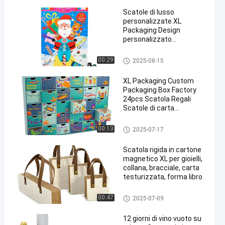
Stampa a Caldo Oro Per
Scatole di lusso
Natale
personalizzate XL
Packaging Design
personalizzato
Calendario dell'Avvento
cosmetico natalizio
Scatola di imballaggio del cale
00:29
2025-08-15
Scatola calendario 24
ndario dell'Avvento
giorni Imballaggio di carta
XL Packaging Custom
Biscotti al cioccolato
Packaging Box Factory
Caramelle Scatola regalo
24pcs Scatola Regali
Scatole di carta
Cosmetici Natale
Calendario dell'Avvento
Scatola di imballaggio del cale
00:13
2025-07-17
Scatola di imballaggio
ndario dell'Avvento
con timbro a caldo
Scatola rigida in cartone
interno esterno
magnetico XL per gioielli,
collana, bracciale, carta
testurizzata, forma libro
Scatola di imballaggio stampa
00:47
2025-07-09
ta su misura
12 giorni di vino vuoto su