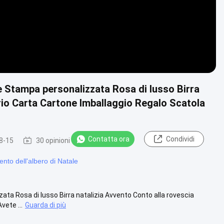
e Stampa personalizzata Rosa di lusso Birra
rio Carta Cartone Imballaggio Regalo Scatola
Contatta ora
Condividi
8-15
30 opinioni
ento dell'albero di Natale
ata Rosa di lusso Birra natalizia Avvento Conto alla rovescia
vete ...
Guarda di più