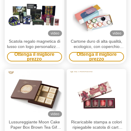
video
video
Scatola regalo magnetica di
Cartone duro di alta qualità,
lusso con logo personalizzato
ecologico, con coperchio
e carta d'arte da 350 g per
stampato e scatola di base,
Ottenga il migliore
Ottenga il migliore
l'imballaggio del set regalo
confezionamento per
prezzo
prezzo
premium
profumi, candela di carta con
inserto.
video
Lussureggiante Moon Cake
Ricaricabile stampa a colori
Paper Box Brown Tea Gift
ripiegabile scatola di carta