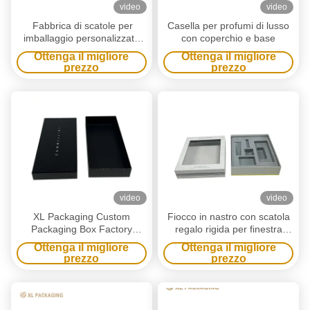
video
video
Fabbrica di scatole per
Casella per profumi di lusso
imballaggio personalizzate
con coperchio e base
XL Scatola per imballaggio
Ottenga il migliore
Ottenga il migliore
personalizzata con logo in
prezzo
prezzo
lamina d'oro stampato
Scatola regalo per vino con
coperchio e base con finestra
Fabbrica di scatole di carta
video
video
XL Packaging Custom
Fiocco in nastro con scatola
Packaging Box Factory
regalo rigida per finestra
Custom Printed Costom
personalizzata in due pezzi,
Ottenga il migliore
Ottenga il migliore
Packaging Boxes Black
inserto in blister floccato
prezzo
prezzo
Paper Cartone Imballaggio
grigio personalizzato per
regalo Scatola di laminazione
imballaggi cosmetici per la
lucida Capo e scatola regalo
cura della pelle
base