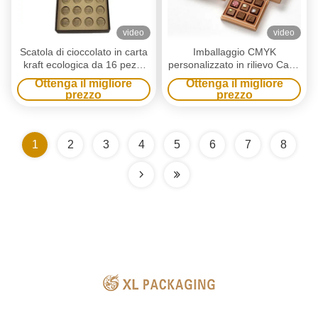
video
video
Scatola di cioccolato in carta
Imballaggio CMYK
kraft ecologica da 16 pezzi
personalizzato in rilievo Capo
con certificato SGS e design
di cioccolato per caramelle
Ottenga il migliore
Ottenga il migliore
personalizzato del coperchio
Artpaper Box con base a
prezzo
prezzo
e della base per San
nastro
Valentino
1
2
3
4
5
6
7
8