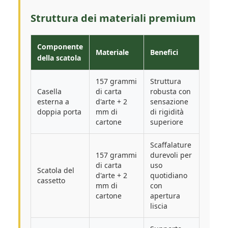
Struttura dei materiali premium
Componente
Materiale
Benefici
della scatola
157 grammi
Struttura
Casella
di carta
robusta con
esterna a
d'arte + 2
sensazione
doppia porta
mm di
di rigidità
cartone
superiore
Scaffalature
157 grammi
durevoli per
di carta
uso
Scatola del
d'arte + 2
quotidiano
cassetto
mm di
con
cartone
apertura
liscia