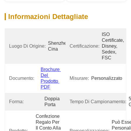
Informazioni Dettagliate
ISO 
Certificate, 
Shenzhen 
Luogo Di Origine:
Certificazione:
Disney, 
Cina
Sedex, 
FSC
Brochure 
Del 
Documento:
Misurare:
Personalizzato
Prodotto 
PDF
Doppia 
5
Forma:
Tempo Di Campionamento:
Porta
G
Confezione 
Regalo Per 
Può Esse
Il Conto Alla 
Personali
Prodotto:
Personalizzazione: