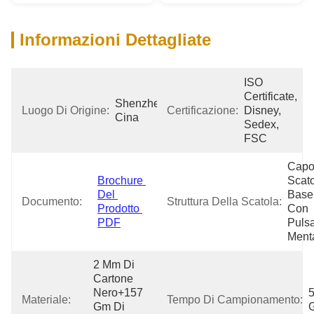
Informazioni Dettagliate
ISO 
Certificate, 
Shenzhen 
Luogo Di Origine:
Certificazione:
Disney, 
Cina
Sedex, 
FSC
Capo
Brochure 
Scato
Del 
Base 
Documento:
Struttura Della Scatola:
Prodotto 
Con 
PDF
Pulsa
Ment
2 Mm Di 
Cartone 
Nero+157 
5
Materiale:
Tempo Di Campionamento:
Gm Di 
G