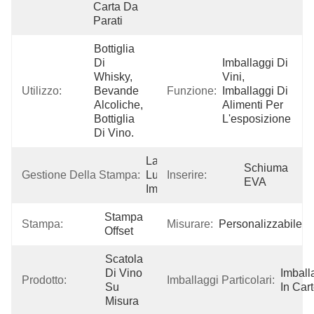
Carta Da 
Parati
Bottiglia 
Di 
Imballaggi Di 
Whisky, 
Vini, 
Utilizzo:
Bevande 
Funzione:
Imballaggi Di 
Alcoliche, 
Alimenti Per 
Bottiglia 
L'esposizione
Di Vino.
Laminazione 
Schiuma 
Gestione Della Stampa:
Lucida, 
Inserire:
EVA
Imprimente,
Stampa 
Stampa:
Misurare:
Personalizzabile
Offset
Scatola 
Di Vino 
Imball
Prodotto:
Imballaggi Particolari:
Su 
In Car
Misura