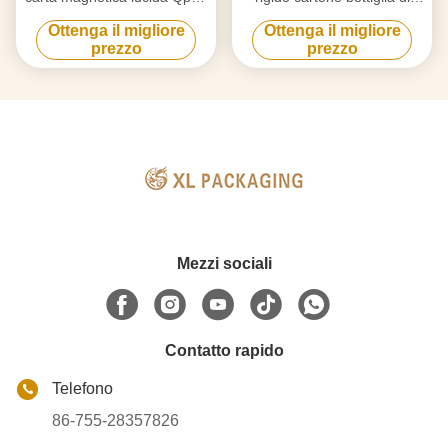
a due porte in oro rosa per
vino scatola regalo con
Ottenga il migliore
Ottenga il migliore
vino e liquori
cartone inserire vassoio
prezzo
prezzo
Mezzi sociali
Contatto rapido
Telefono
86-755-28357826