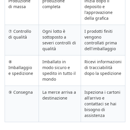
Produzione
produzione
inizia dopo il
di massa
completa
deposito e
l'approvazione
della grafica
⑦ Controllo
Ogni lotto è
I prodotti finiti
di qualità
sottoposto a
vengono
severi controlli di
controllati prima
qualità
dell'imballaggio
⑧
Imballato in
Ricevi informazioni
Imballaggio
modo sicuro e
di tracciabilità
e spedizione
spedito in tutto il
dopo la spedizione
mondo
⑨ Consegna
La merce arriva a
Ispeziona i cartoni
destinazione
all'arrivo e
contattaci se hai
bisogno di
assistenza