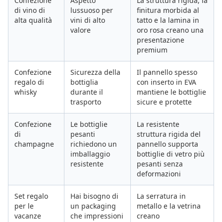
Confezione
Aspetto
La struttura rigida, la
di vino di
lussuoso per
finitura morbida al
alta qualità
vini di alto
tatto e la lamina in
valore
oro rosa creano una
presentazione
premium
Confezione
Sicurezza della
Il pannello spesso
regalo di
bottiglia
con inserto in EVA
whisky
durante il
mantiene le bottiglie
trasporto
sicure e protette
Confezione
Le bottiglie
La resistente
di
pesanti
struttura rigida del
champagne
richiedono un
pannello supporta
imballaggio
bottiglie di vetro più
resistente
pesanti senza
deformazioni
Set regalo
Hai bisogno di
La serratura in
per le
un packaging
metallo e la vetrina
vacanze
che impressioni
creano