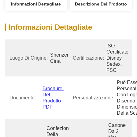
Informazioni Dettagliate
Descrizione Del Prodotto
Informazioni Dettagliate
ISO 
Certificate, 
Shenzen 
Luogo Di Origine:
Certificazione:
Disney, 
Cina
Sedex, 
FSC
Può Esse
Brochure 
Personali
Del 
Con Logo
Documento:
Personalizzazione:
Prodotto 
Disegno, 
PDF
Dimensio
Della Sca
Cartone 
Confezione 
Da 2 
Della 