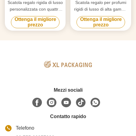
Scatola regalo rigida di lusso
Scatola regalo per profumi
personalizzata con quattro
rigidi di lusso di alta gamma
colori Morandi opachi e
con EVA personalizzata,
Ottenga il migliore
Ottenga il migliore
doppi inserti antiurto per
inserimento Matt e stampa a
prezzo
prezzo
imballaggi di profumi
colori.
Mezzi sociali
Contatto rapido
Telefono