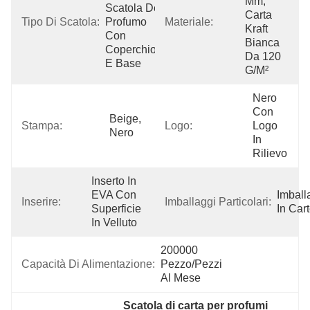
Mm, 
Scatola Del 
Carta 
Tipo Di Scatola:
Profumo 
Materiale:
Kraft 
Con 
Bianca 
Coperchio 
Da 120 
E Base
G/m²
Nero 
Con 
Beige, 
Stampa:
Logo:
Logo 
Nero
In 
Rilievo
Inserto In 
EVA Con 
Imball
Inserire:
Imballaggi Particolari:
Superficie 
In Car
In Velluto
200000 
Capacità Di Alimentazione:
Pezzo/pezzi 
Al Mese
Scatola di carta per profumi 