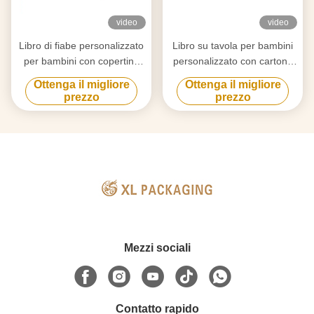
video
video
Libro di fiabe personalizzato
Libro su tavola per bambini
per bambini con copertina
personalizzato con cartone
morbida, stampa offset
rigido di 1,5 mm di spessore,
Ottenga il migliore
Ottenga il migliore
CMYK a 4 colori e
inchiostro di soia non tossico
prezzo
prezzo
laminazione opaca/lucida
e pagine resistenti alle
lacrime
Mezzi sociali
Contatto rapido