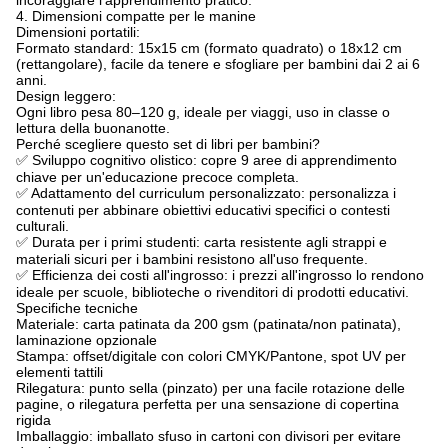
incoraggiare l'apprendimento pratico.
4. Dimensioni compatte per le manine
Dimensioni portatili:
Formato standard: 15x15 cm (formato quadrato) o 18x12 cm
(rettangolare), facile da tenere e sfogliare per bambini dai 2 ai 6
anni.
Design leggero:
Ogni libro pesa 80–120 g, ideale per viaggi, uso in classe o
lettura della buonanotte.
Perché scegliere questo set di libri per bambini?
✅ Sviluppo cognitivo olistico: copre 9 aree di apprendimento
chiave per un'educazione precoce completa.
✅ Adattamento del curriculum personalizzato: personalizza i
contenuti per abbinare obiettivi educativi specifici o contesti
culturali.
✅ Durata per i primi studenti: carta resistente agli strappi e
materiali sicuri per i bambini resistono all'uso frequente.
✅ Efficienza dei costi all'ingrosso: i prezzi all'ingrosso lo rendono
ideale per scuole, biblioteche o rivenditori di prodotti educativi.
Specifiche tecniche
Materiale: carta patinata da 200 gsm (patinata/non patinata),
laminazione opzionale
Stampa: offset/digitale con colori CMYK/Pantone, spot UV per
elementi tattili
Rilegatura: punto sella (pinzato) per una facile rotazione delle
pagine, o rilegatura perfetta per una sensazione di copertina
rigida
Imballaggio: imballato sfuso in cartoni con divisori per evitare