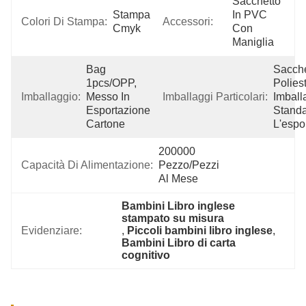
Sacchetto 
Stampa 
In PVC 
Colori Di Stampa:
Accessori:
Cmyk
Con 
Maniglia
Bag 
Sacche
1pcs/OPP, 
Poliest
Imballaggio:
Messo In 
Imballaggi Particolari:
Imball
Esportazione 
Standa
Cartone
L'espo
200000 
Capacità Di Alimentazione:
Pezzo/pezzi 
Al Mese
Bambini Libro inglese 
stampato su misura
Evidenziare:
, 
Piccoli bambini libro inglese
, 
Bambini Libro di carta 
cognitivo