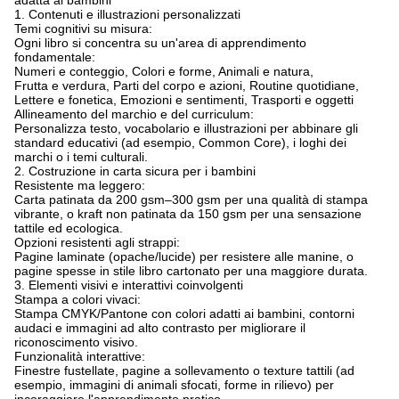
adatta ai bambini
1. Contenuti e illustrazioni personalizzati
Temi cognitivi su misura:
Ogni libro si concentra su un'area di apprendimento
fondamentale:
Numeri e conteggio, Colori e forme, Animali e natura,
Frutta e verdura, Parti del corpo e azioni, Routine quotidiane,
Lettere e fonetica, Emozioni e sentimenti, Trasporti e oggetti
Allineamento del marchio e del curriculum:
Personalizza testo, vocabolario e illustrazioni per abbinare gli
standard educativi (ad esempio, Common Core), i loghi dei
marchi o i temi culturali.
2. Costruzione in carta sicura per i bambini
Resistente ma leggero:
Carta patinata da 200 gsm–300 gsm per una qualità di stampa
vibrante, o kraft non patinata da 150 gsm per una sensazione
tattile ed ecologica.
Opzioni resistenti agli strappi:
Pagine laminate (opache/lucide) per resistere alle manine, o
pagine spesse in stile libro cartonato per una maggiore durata.
3. Elementi visivi e interattivi coinvolgenti
Stampa a colori vivaci:
Stampa CMYK/Pantone con colori adatti ai bambini, contorni
audaci e immagini ad alto contrasto per migliorare il
riconoscimento visivo.
Funzionalità interattive:
Finestre fustellate, pagine a sollevamento o texture tattili (ad
esempio, immagini di animali sfocati, forme in rilievo) per