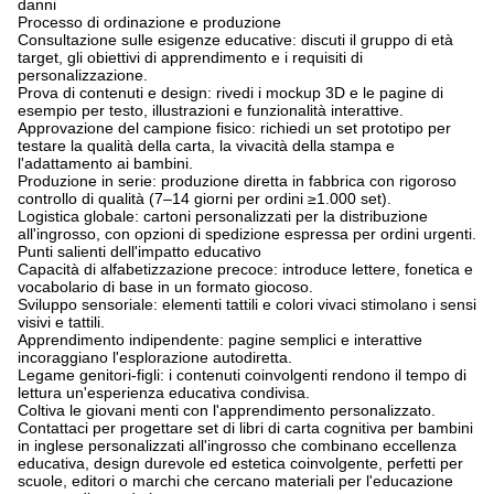
danni
Processo di ordinazione e produzione
Consultazione sulle esigenze educative: discuti il gruppo di età
target, gli obiettivi di apprendimento e i requisiti di
personalizzazione.
Prova di contenuti e design: rivedi i mockup 3D e le pagine di
esempio per testo, illustrazioni e funzionalità interattive.
Approvazione del campione fisico: richiedi un set prototipo per
testare la qualità della carta, la vivacità della stampa e
l'adattamento ai bambini.
Produzione in serie: produzione diretta in fabbrica con rigoroso
controllo di qualità (7–14 giorni per ordini ≥1.000 set).
Logistica globale: cartoni personalizzati per la distribuzione
all'ingrosso, con opzioni di spedizione espressa per ordini urgenti.
Punti salienti dell'impatto educativo
Capacità di alfabetizzazione precoce: introduce lettere, fonetica e
vocabolario di base in un formato giocoso.
Sviluppo sensoriale: elementi tattili e colori vivaci stimolano i sensi
visivi e tattili.
Apprendimento indipendente: pagine semplici e interattive
incoraggiano l'esplorazione autodiretta.
Legame genitori-figli: i contenuti coinvolgenti rendono il tempo di
lettura un'esperienza educativa condivisa.
Coltiva le giovani menti con l'apprendimento personalizzato.
Contattaci per progettare set di libri di carta cognitiva per bambini
in inglese personalizzati all'ingrosso che combinano eccellenza
educativa, design durevole ed estetica coinvolgente, perfetti per
scuole, editori o marchi che cercano materiali per l'educazione