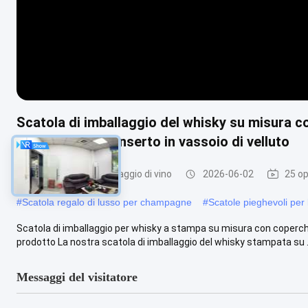
Scatola di imballaggio del whisky su misura c
con tessitura e inserto in vassoio di velluto
contenitore d'imballaggio di vino
2026-06-02
25 op
#
Scatola regalo di lusso per champagne
#
Scatole pieghevoli per l
Scatola di imballaggio per whisky a stampa su misura con coperchio
prodotto La nostra scatola di imballaggio del whisky stampata su .
Messaggi del visitatore