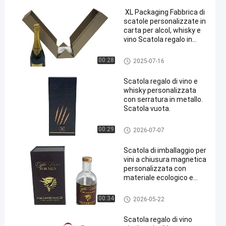
XL Packaging Fabbrica di
scatole personalizzate in
carta per alcol, whisky e
vino Scatola regalo in
cartone con chiusura
magnetica a doppia anta
contenitore d'imballaggio di vi
00:28
2025-07-16
no
Scatola regalo di vino e
whisky personalizzata
con serratura in metallo.
Scatola vuota.
contenitore d'imballaggio di vi
00:29
2026-07-07
no
Scatola di imballaggio per
vini a chiusura magnetica
personalizzata con
materiale ecologico e
dimensioni
personalizzabili per
contenitore d'imballaggio di vi
00:34
2026-05-22
scatola regalo di whisky
no
Scatola regalo di vino