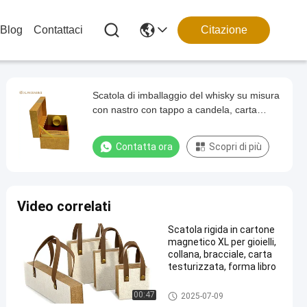
Blog
Contattaci
Citazione
Scatola di imballaggio del whisky su misura
con nastro con tappo a candela, carta
speciale con tessitura e inserto in vassoio
di velluto
Contatta ora
Scopri di più
Video correlati
Scatola rigida in cartone
magnetico XL per gioielli,
collana, bracciale, carta
testurizzata, forma libro
Scatola di imballaggio stampa
00:47
2025-07-09
ta su misura