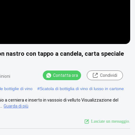
on nastro con tappo a candela, carta speciale
Contatta ora
Condividi
inioni
e bottiglie di vino
#
Scatola di bottiglia di vino di lusso in cartone
 a cerniera e inserto in vassoio di velluto Visualizzazione del
..
Guarda di più
Lasciate un messaggio.