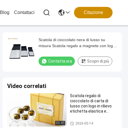
Blog
Contattaci
Citazione
Scatola di cioccolato nera di lusso su
misura Scatola regalo a magnete con logo
bianco con divisori di carta
Contatta ora
Scopri di più
Video correlati
Scatola regalo di
cioccolato di carta di
lusso con logo in rilievo
etichetta elastica e
coperchio facile da aprire
Scatola di carta al cioccolato
00:45
2026-05-14