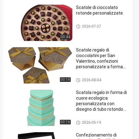
Scatole di cioccolato
rotonde personalizzate.
Scatola di carta al cioccolato
2026-07-27
00:44
en
Scatole regalo di
cioccolatini per San
Valentino, confezioni
personalizzate a forma
speciale con finitura UV e
spessore 1,5 mm
Scatola di carta al cioccolato
00:18
2026-08-04
Scatola regalo in forma di
cuore ecologica
personalizzata con
disegno di tubo rotondo
instabile e stampa
personalizzabile
Scatola di carta al cioccolato
00:16
2026-05-19
Confezionamento di