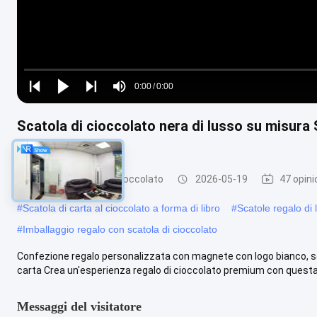
Loaded
:
0%
0:00
/
0:00
Play
Play
Play
Mute
Current
Duration
next
next
Scatola di cioccolato nera di lusso su misura
Time
divisori di carta
Scatola di carta al cioccolato
2026-05-19
47 opini
#
Scatola di carta al cioccolato a forma di libro
#
Scatole regalo di 
#
Imballaggio regalo con scatola di cioccolato
Confezione regalo personalizzata con magnete con logo bianco, scat
carta Crea un'esperienza regalo di cioccolato premium con questa 
Messaggi del visitatore