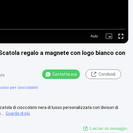
Auto
Picture-
Fullscre
in-
Picture
 Scatola regalo a magnete con logo bianco con
Contatta ora
Condividi
oni
lusso per cioccolatini
ola di cioccolato nera di lusso personalizzata con divisori di
...
Guarda di più
Lasciate un messaggio.