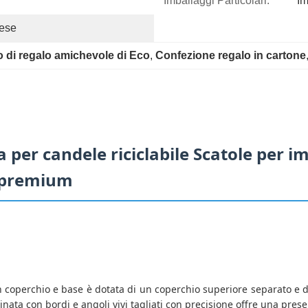
Imballaggi Particolari:
Im
ese
o di regalo amichevole di Eco
, 
Confezione regalo in cartone
a per candele riciclabile Scatole per 
o premium
 coperchio e base è dotata di un coperchio superiore separato e d
ata con bordi e angoli vivi tagliati con precisione offre una presen