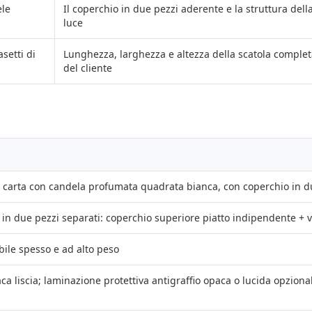
ele
Il coperchio in due pezzi aderente e la struttura del
luce
setti di
Lunghezza, larghezza e altezza della scatola complet
del cliente
n carta con candela profumata quadrata bianca, con coperchio in d
a in due pezzi separati: coperchio superiore piatto indipendente +
bile spesso e ad alto peso
a liscia; laminazione protettiva antigraffio opaca o lucida opziona