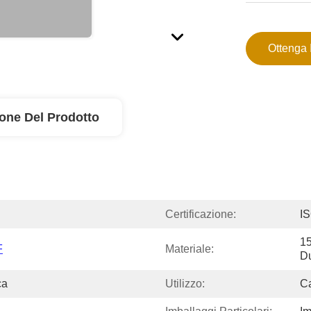
Ottenga 
ione Del Prodotto
Certificazione:
IS
15
F
Materiale:
D
ca
Utilizzo:
C