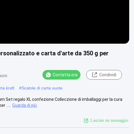
rsonalizzato e carta d'arte da 350 g per
Contatta ora
Condividi
ioni
ta kraft
#
Scatole di carta vuote
 Set regalo XL confezione Colleczione di imballaggi per la cura
 .....
Guarda di più
Lasciate un messaggio.