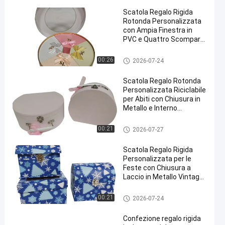
Scatola Regalo Rigida
Rotonda Personalizzata
con Ampia Finestra in
PVC e Quattro Scomparti
a Ventaglio per
Confezioni Premium
scatole d'imballaggio di carta
00:26
2026-07-24
Scatola Regalo Rotonda
Personalizzata Riciclabile
per Abiti con Chiusura in
Metallo e Interno
Floccato per Confezioni
Ecologiche
scatole d'imballaggio di carta
00:21
2026-07-27
Scatola Regalo Rigida
Personalizzata per le
Feste con Chiusura a
Laccio in Metallo Vintage
e Stampa Invernale
Natalizia
scatole d'imballaggio di carta
00:21
2026-07-24
Confezione regalo rigida