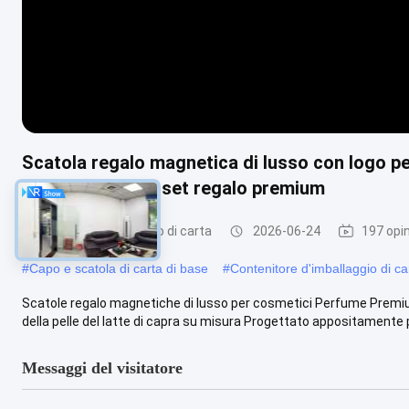
Scatola regalo magnetica di lusso con logo pe
l'imballaggio del set regalo premium
scatole d'imballaggio di carta
2026-06-24
197 opin
#
Capo e scatola di carta di base
#
Contenitore d'imballaggio di car
Scatole regalo magnetiche di lusso per cosmetici Perfume Premium
della pelle del latte di capra su misura Progettato appositamente per
Messaggi del visitatore