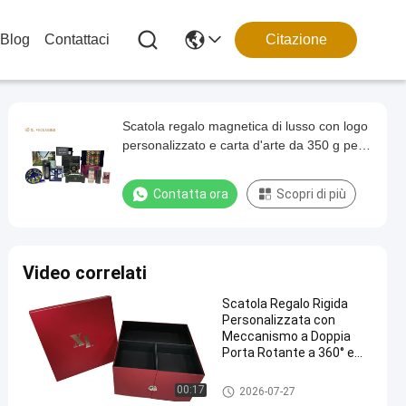
Blog
Contattaci
Citazione
Scatola regalo magnetica di lusso con logo
personalizzato e carta d'arte da 350 g per
l'imballaggio del set regalo premium
Contatta ora
Scopri di più
Video correlati
Scatola Regalo Rigida
Personalizzata con
Meccanismo a Doppia
Porta Rotante a 360° e
Quattro Scomparti
Indipendenti per
scatole d'imballaggio di carta
00:17
2026-07-27
Confezioni di Lusso